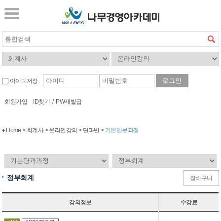
아이디저장
회원가입
ID찾기
/
PW재발급
♦ Home > 회계사 > 온라인강의 > 단과반 >
기본입문과정
정부회계
장바구니
강의정보
수강료