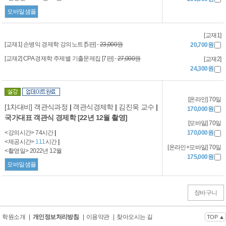
모바일샘플
[교재1]
[교재1] 손병익 경제학 강의노트 [5판] -
23,000원
20,700원
[교재2] CPA 경제학 주제별 기출문제집 [7판] -
27,000원
[교재2]
24,300원
[온라인] 70일
[1차대비] 객관식과정
|
객관식경제학
|
김진욱 교수
|
170,000원
국가대표 객관식 경제학 [22년 12월 촬영]
[모바일] 70일
<강의시간> 74시간
|
170,000원
<제공시간>
111
시간
|
[온라인+모바일] 70일
<촬영일> 2022년 12월
175,000원
모바일샘플
장바구니
학원소개
|
개인정보처리방침
|
이용약관
|
찾아오시는 길
TOP ▲