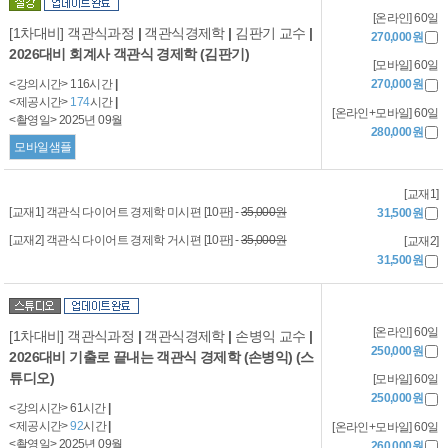
[온라인] 60일
[1차대비] 객관식과정
|
객관식경제학
|
김판기 교수
|
270,000원
2026대비 회계사 객관식 경제학 (김판기)
[모바일] 60일
<강의시간> 116시간
|
270,000원
<제공시간>
174
시간
|
[온라인+모바일] 60일
<촬영일> 2025년 09월
280,000원
모바일샘플
[교재1]
[교재1] 객관식 다이어트 경제학 미시편 [10판] -
35,000원
31,500원
[교재2] 객관식 다이어트 경제학 거시편 [10판] -
35,000원
[교재2]
31,500원
[온라인] 60일
[1차대비] 객관식과정
|
객관식경제학
|
손병익 교수
|
250,000원
2026대비 기출로 끝내는 객관식 경제학 (손병익) (스
튜디오)
[모바일] 60일
250,000원
<강의시간> 61시간
|
<제공시간>
92
시간
|
[온라인+모바일] 60일
<촬영일> 2025년 09월
260,000원