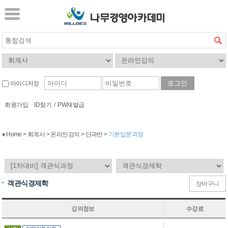
아이디저장
회원가입
ID찾기
/
PW재발급
♦ Home > 회계사 > 온라인강의 > 단과반 >
기본입문과정
객관식경제학
장바구니
강의정보
수강료