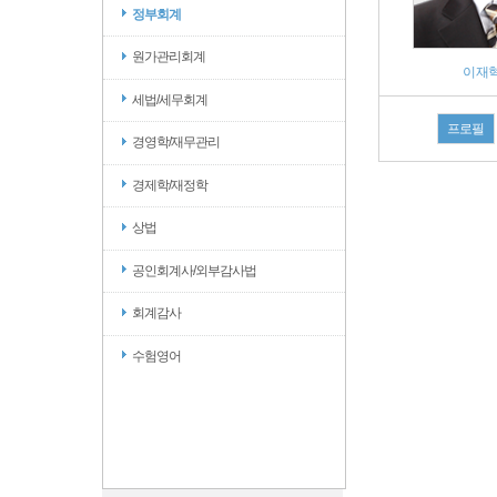
정부회계
원가관리회계
이재혁
세법/세무회계
프로필
경영학/재무관리
경제학/재정학
상법
공인회계사/외부감사법
회계감사
수험영어