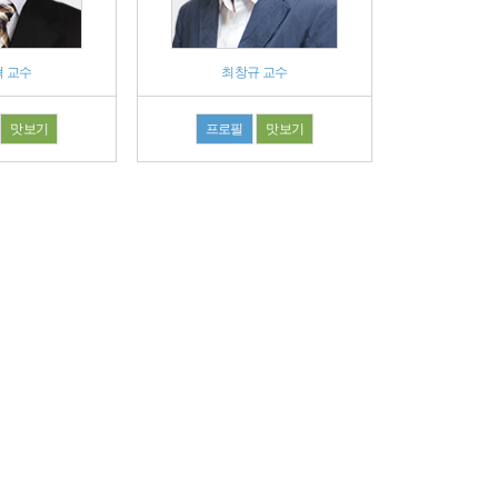
 교수
최창규 교수
맛보기
프로필
맛보기