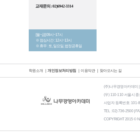
교재문의 : 02)6942-3314
[월~금] 09시~17시
※ 점심시간 : 12시~13시
※ 휴무 : 토, 일요일, 법정공휴일
학원소개
|
개인정보처리방침
|
이용약관
|
찾아오시는 길
(주)나무경영아카데미 | 
(우) 110-110 서울
사업자 등록번호: 101-86-
TEL : 02) 736-2500 | FA
COPYRIGHT 2015 © N