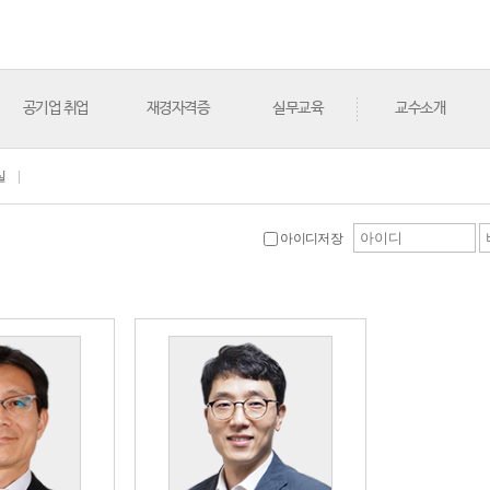
공기업 취업
재경자격증
실무교육
교수소개
실
|
아이디저장