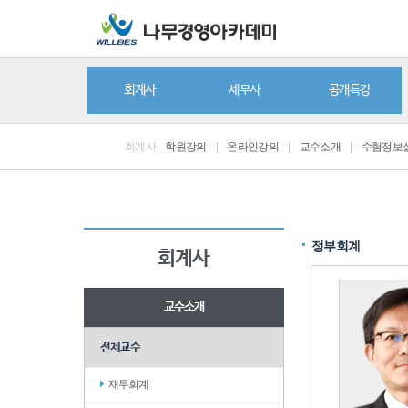
회계사
세무사
공개특강
회계사
학원강의
|
온라인강의
|
교수소개
|
수험정보
정부회계
회계사
교수소개
전체교수
재무회계