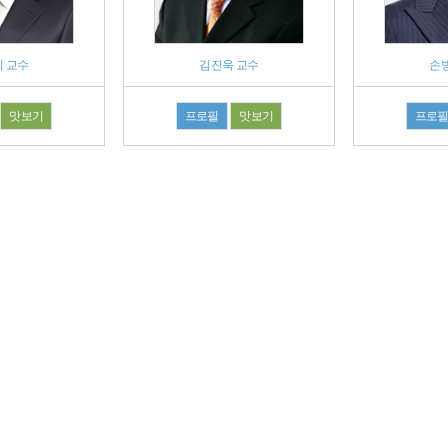
 교수
김진욱 교수
손
맛보기
프로필
맛보기
프로