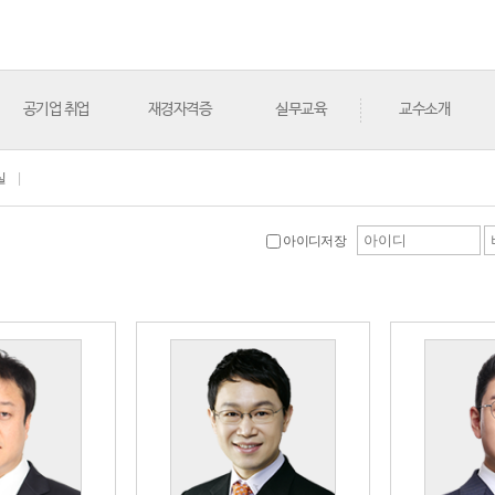
공기업 취업
재경자격증
실무교육
교수소개
실
|
아이디저장