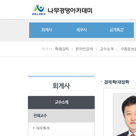
회계사
세무사
공개특강
회계사
학원강의
|
온라인강의
|
교수소개
|
수험정보
경제학/재정학
회계사
교수소개
전체교수
재무회계