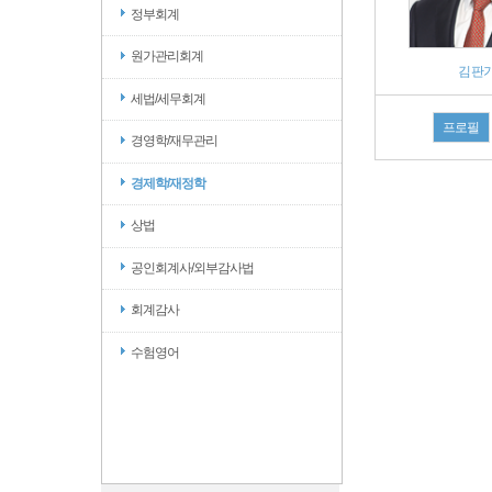
정부회계
원가관리회계
김판기
세법/세무회계
프로필
경영학/재무관리
경제학/재정학
상법
공인회계사/외부감사법
회계감사
수험영어