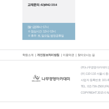
교재문의 : 02)6942-3314
[월~금] 09시~17시
※ 점심시간 : 12시~13시
※ 휴무 : 토, 일요일, 법정공휴일
학원소개
|
개인정보처리방침
|
이용약관
|
찾아오시는 길
(주)나무경영아카데미 | 
(우) 110-110 서울
사업자 등록번호: 101-86-
TEL : 02) 736-2500 | FA
COPYRIGHT 2015 © N