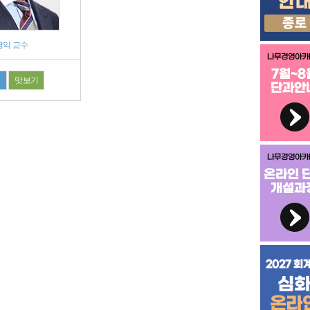
병익 교수
필
맛보기