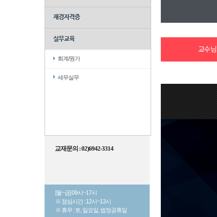
재경자격증
실무교육
교수님
회계/원가
세무실무
교재문의 : 02)6942-3314
[월~금] 09시~17시
※ 점심시간 : 12시~13시
※ 휴무 : 토, 일요일, 법정공휴일