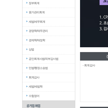
정부회계
원가관리회계
세법/세무회계
경영학/재무관리
경제학/재정학
상법
공인회계사법/외부감사법
- 회계감사
민법/행정소송법
회계감사
세법/세법학
수험영어
공기업 취업