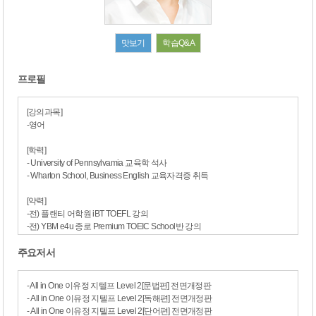
맛보기
학습Q&A
프로필
[강의과목]
-영어
[학력]
- University of Pennsylvamia 교육학 석사
- Wharton School, Business English 교육자격증 취득
[약력]
-전) 플랜티 어학원 iBT TOEFL 강의
-전) YBM e4u 종로 Premium TOEIC School반 강의
-전) 중앙대학교 외국어 교육원 TORIC 강의
주요저서
-전) 프린스턴 리뷰 어학원 iBT / CBT TOEFL 강의
-전) 숭실대학교, 명지대학교 TOEIC 강의
-현) 합격의법학원 TOEIC 전임
- All in One 이유정 지텔프 Level 2[문법편] 전면개정판
-현) 합격의법학원 G-TELP 전임
- All in One 이유정 지텔프 Level 2[독해편] 전면개정판
- All in One 이유정 지텔프 Level 2[단어편] 전면개정판