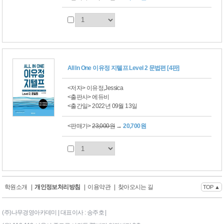
All In One 이유정 지텔프 Level 2 문법편 [4판]
<저자> 이유정,Jessica
<출판사> 에듀비
<출간일> 2022년 09월 13일
<판매가>
23,000원
→
20,700원
학원소개
|
개인정보처리방침
|
이용약관
|
찾아오시는 길
TOP ▲
(주)나무경영아카데미 | 대표이사 : 송주호 |