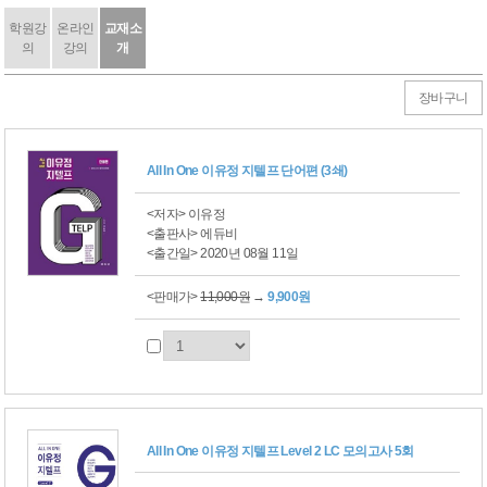
학원강
온라인
교재소
의
강의
개
장바구니
All In One 이유정 지텔프 단어편 (3쇄)
<저자> 이유정
<출판사> 에듀비
<출간일> 2020년 08월 11일
<판매가>
11,000원
→
9,900원
All In One 이유정 지텔프 Level 2 LC 모의고사 5회