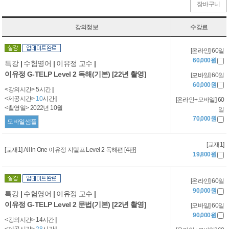
장바구니
강의정보
수강료
[온라인] 60일
60,000원
특강
|
수험영어
|
이유정 교수
|
이유정 G-TELP Level 2 독해(기본) [22년 촬영]
[모바일] 60일
60,000원
<강의시간> 5시간
|
<제공시간>
10
시간
|
[온라인+모바일] 60
<촬영일> 2022년 10월
일
70,000원
모바일샘플
[교재1]
[교재1] All In One 이유정 지텔프 Level 2 독해편 [4판]
19,800원
[온라인] 60일
90,000원
특강
|
수험영어
|
이유정 교수
|
이유정 G-TELP Level 2 문법(기본) [22년 촬영]
[모바일] 60일
90,000원
<강의시간> 14시간
|
<제공시간>
28
시간
|