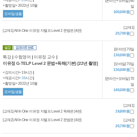
[온라인+모바일] 60
<촬영일> 2022년 10월
일
100,000원
모바일샘플
[교재1]
[교재1] All In One 이유정 지텔프 Level 2 문법편 [4판]
20,700원
[온라인] 70일
130,000원
특강
|
수험영어
|
이유정 교수
|
이유정 G-TELP Level 2 문법+독해(기본) [22년 촬영]
[모바일] 70일
130,000원
<강의시간> 19시간
|
<제공시간>
38
시간
|
[온라인+모바일] 70
<촬영일> 2022년 10월
일
140,000원
모바일샘플
[교재1]
[교재1] All In One 이유정 지텔프 Level 2 독해편 [4판]
19,800원
[교재2] All In One 이유정 지텔프 Level 2 문법편 [4판]
[교재2]
20,700원