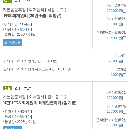
[온라인] 60일
기본입문과정
|
회계원리
|
최창규 교수
|
100,000원
IFRS 회계원리 (26년 4월) (최창규)
[모바일] 60일
<강의시간> 56시간
|
100,000원
<제공시간>
85
시간
|
[온라인+모바일] 60일
<촬영일> 2026년 04월
105,000원
모바일샘플
[교재1]
[교재1] IFRS 회계원리 [2판] -
32,000원
28,800원
[교재2] IFRS 회계원리 서브노트 [4판] -
11,000원
[교재2]
9,900원
[온라인] 60일
기본입문과정
|
회계원리
|
김기동 교수
|
100,000원
[4판] IFRS 회계원리 회계입문하기 (김기동)
[모바일] 60일
<강의시간> 43시간
|
100,000원
<제공시간>
65
시간
|
[온라인+모바일] 60일
<촬영일> 2026년 01월
105,000원