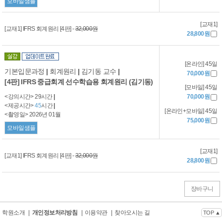
모바일샘플
[교재1]
[교재1] IFRS 회계원리 [4판] -
32,000원
28,800원
[온라인] 45일
기본입문과정
|
회계원리
|
김기동 교수
|
70,000원
[4판] IFRS 중급회계 선수학습용 회계원리 (김기동)
[모바일] 45일
<강의시간> 29시간
|
70,000원
<제공시간>
45
시간
|
[온라인+모바일] 45일
<촬영일> 2026년 01월
75,000원
모바일샘플
[교재1]
[교재1] IFRS 회계원리 [4판] -
32,000원
28,800원
장바구니
학원소개
|
개인정보처리방침
|
이용약관
|
찾아오시는 길
TOP ▲