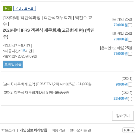
[1차대비] 객관식과정
|
객관식재무회계
|
박진수 교
[온라인] 25일
수
|
70,000원
2026대비 IFRS 객관식 재무회계(고급회계 편) (박진
[모바일] 25일
수)
70,000원
<강의시간> 9시간
|
[온라인+모바일] 25일
<제공시간>
15
시간
|
75,000원
<촬영일> 2025년 09월
모바일샘플
[교재1]
[교재1] 재무회계 요약 (CPA/CTA 1,2차 대비) [5판] -
11,000원
9,900원
[교재2] 객관식 재무회계 Drill [3판] -
26,000원
[교재2]
23,400원
장바구니
학원소개
|
개인정보처리방침
|
이용약관
|
찾아오시는 길
TOP ▲