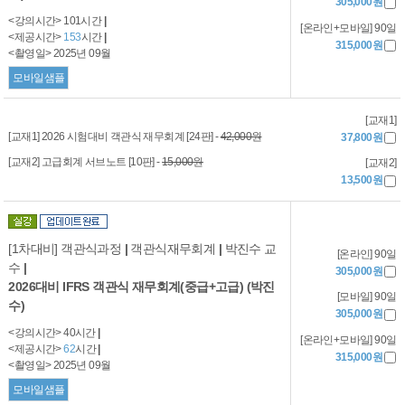
305,000원
<강의시간> 101시간
|
[온라인+모바일] 90일
<제공시간>
153
시간
|
315,000원
<촬영일> 2025년 09월
모바일샘플
[교재1]
[교재1] 2026 시험대비 객관식 재무회계 [24판] -
42,000원
37,800원
[교재2] 고급회계 서브노트 [10판] -
15,000원
[교재2]
13,500원
[1차대비] 객관식과정
|
객관식재무회계
|
박진수 교
[온라인] 90일
수
|
305,000원
2026대비 IFRS 객관식 재무회계(중급+고급) (박진
[모바일] 90일
수)
305,000원
<강의시간> 40시간
|
[온라인+모바일] 90일
<제공시간>
62
시간
|
315,000원
<촬영일> 2025년 09월
모바일샘플