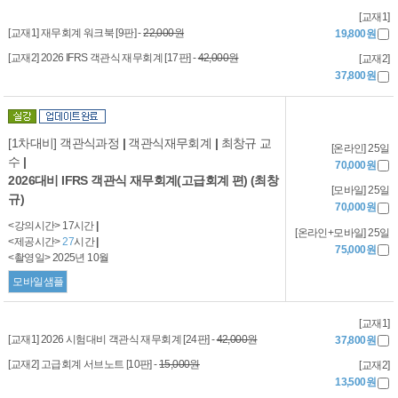
[교재1]
[교재1] 재무회계 워크북 [9판] -
22,000원
19,800원
[교재2] 2026 IFRS 객관식 재무회계 [17판] -
42,000원
[교재2]
37,800원
[1차대비] 객관식과정
|
객관식재무회계
|
최창규 교
[온라인] 25일
수
|
70,000원
2026대비 IFRS 객관식 재무회계(고급회계 편) (최창
[모바일] 25일
규)
70,000원
<강의시간> 17시간
|
[온라인+모바일] 25일
<제공시간>
27
시간
|
75,000원
<촬영일> 2025년 10월
모바일샘플
[교재1]
[교재1] 2026 시험대비 객관식 재무회계 [24판] -
42,000원
37,800원
[교재2] 고급회계 서브노트 [10판] -
15,000원
[교재2]
13,500원