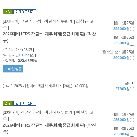
[1차대비] 객관식과정
|
객관식재무회계
|
최창규 교
[온라인] 75일
수
|
255,000원
2026대비 IFRS 객관식 재무회계(중급회계 편) (최창
[모바일] 75일
규)
255,000원
<강의시간> 84시간
|
[온라인+모바일] 75일
<제공시간>
126
시간
|
260,000원
<촬영일> 2025년 09월
모바일샘플
[교재1]
[교재1] 2026 시험대비 객관식 재무회계 [24판] -
42,000원
37,800원
[1차대비] 객관식과정
|
객관식재무회계
|
박진수 교
[온라인] 75일
수
|
255,000원
2026대비 IFRS 객관식 재무회계(중급회계 편) (박진
[모바일] 75일
수)
255,000원