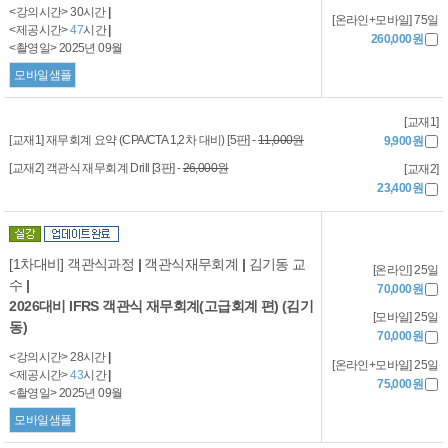
<강의시간> 30시간
|
[온라인+모바일] 75일
<제공시간>
47
시간
|
260,000원
<촬영일> 2025년 09월
모바일샘플
[교재1]
[교재1] 재무회계 요약 (CPA/CTA 1,2차 대비) [5판] -
11,000원
9,900원
[교재2] 객관식 재무회계 Drill [3판] -
26,000원
[교재2]
23,400원
[1차대비] 객관식과정
|
객관식재무회계
|
김기동 교
[온라인] 25일
수
|
70,000원
2026대비 IFRS 객관식 재무회계(고급회계 편) (김기
[모바일] 25일
동)
70,000원
<강의시간> 28시간
|
[온라인+모바일] 25일
<제공시간>
43
시간
|
75,000원
<촬영일> 2025년 09월
모바일샘플