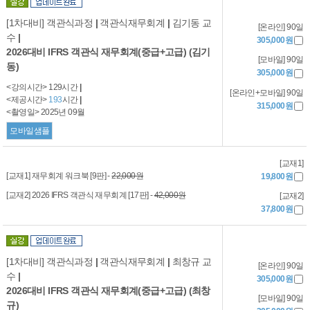
[1차대비] 객관식과정
|
객관식재무회계
|
김기동 교
[온라인] 90일
수
|
305,000원
2026대비 IFRS 객관식 재무회계(중급+고급) (김기
[모바일] 90일
동)
305,000원
<강의시간> 129시간
|
[온라인+모바일] 90일
<제공시간>
193
시간
|
315,000원
<촬영일> 2025년 09월
모바일샘플
[교재1]
[교재1] 재무회계 워크북 [9판] -
22,000원
19,800원
[교재2] 2026 IFRS 객관식 재무회계 [17판] -
42,000원
[교재2]
37,800원
[1차대비] 객관식과정
|
객관식재무회계
|
최창규 교
[온라인] 90일
수
|
305,000원
2026대비 IFRS 객관식 재무회계(중급+고급) (최창
[모바일] 90일
규)