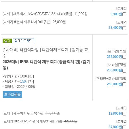
[교재1]
[교재1] 재무회계 요약 (CPA/CTA 1,2차 대비) [5판] -
11,000원
9,900원
[교재2] 객관식 재무회계 Drill [3판] -
26,000원
[교재2]
23,400원
[1차대비] 객관식과정
|
객관식재무회계
|
김기동 교
[온라인] 75일
수
|
255,000원
2026대비 IFRS 객관식 재무회계(중급회계 편) (김기
[모바일] 75일
동)
255,000원
<강의시간> 100시간
|
[온라인+모바일] 75일
<제공시간>
150
시간
|
260,000원
<촬영일> 2025년 09월
모바일샘플
[교재1]
[교재1] 재무회계 워크북 [9판] -
22,000원
19,800원
[교재2] 2026 IFRS 객관식 재무회계 [17판] -
42,000원
[교재2]
37,800원