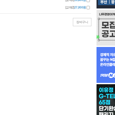
[교재1]
19,800원
[교재2]
27,000원
장바구니