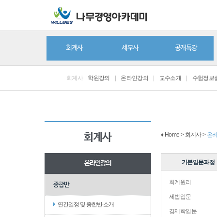
회계사
세무사
공개특강
회계사
학원강의
|
온라인강의
|
교수소개
|
수험정보
♦ Home > 회계사 >
온
회계사
기본입문과정
온라인강의
회계원리
종합반
세법입문
연간일정 및 종합반 소개
경제학입문