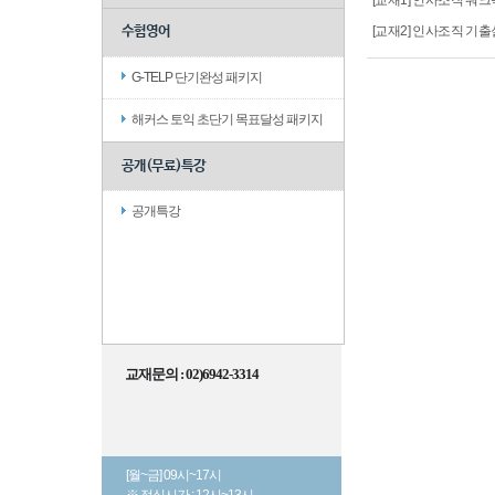
[교재1] 인사조직 워크북
수험영어
[교재2] 인사조직 기출실록
G-TELP 단기완성 패키지
해커스 토익 초단기 목표달성 패키지
공개(무료)특강
공개특강
교재문의 : 02)6942-3314
[월~금] 09시~17시
※ 점심시간 : 12시~13시