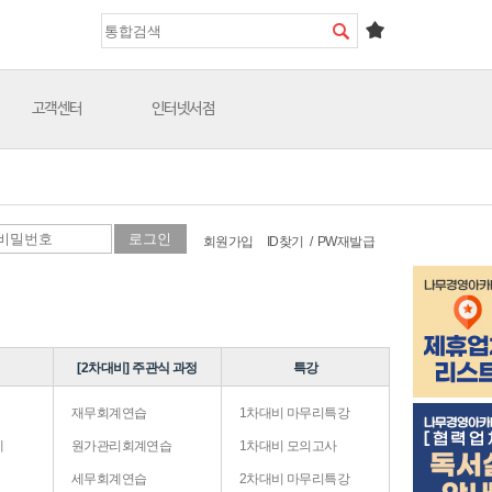
고객센터
인터넷서점
회원가입
ID찾기
/
PW재발급
[2차대비] 주관식 과정
특강
재무회계연습
1차대비 마무리특강
계
원가관리회계연습
1차대비 모의고사
세무회계연습
2차대비 마무리특강