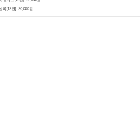
 플러스 [12판] -
22,000원
 [13판] -
30,000원