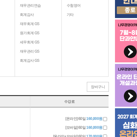
재무관리연습
수험영어
회계감사
기타
재무회계 GS
원가회계 GS
세무회계 GS
재무관리 GS
회계감사 GS
장바구니
수강료
[온라인] 60일
160,000원
[모바일] 60일
160,000원
[온라인+모바일] 60일
170,000원