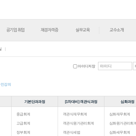
공기업 취업
재경자격증
실무교육
교수소개
실
|
아이디저장
라인강의
기본단과과정
[1차대비] 객관식과정
심화과정
중급회계
객관식재무회계
심화재무회계
고급회계
객관식원가관리회계
심화원가관리회
정부회계
객관식세법
심화세무회계