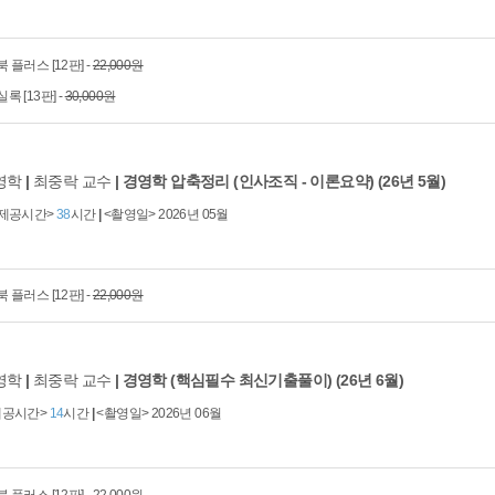
 플러스 [12판] -
22,000원
 [13판] -
30,000원
영학
|
최중락 교수
|
경영학 압축정리 (인사조직 - 이론요약) (26년 5월)
<제공시간>
38
시간
|
<촬영일> 2026년 05월
 플러스 [12판] -
22,000원
영학
|
최중락 교수
|
경영학 (핵심필수 최신기출풀이) (26년 6월)
제공시간>
14
시간
|
<촬영일> 2026년 06월