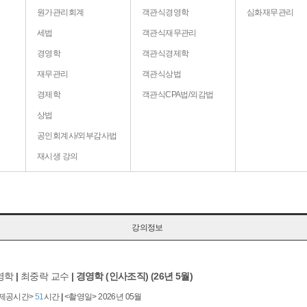
원가관리회계
객관식경영학
심화재무관리
세법
객관식재무관리
경영학
객관식경제학
재무관리
객관식상법
경제학
객관식CPA법/외감법
상법
공인회계사/외부감사법
재시생 강의
강의정보
영학
|
최중락 교수
|
경영학 (인사조직) (26년 5월)
<제공시간>
51
시간
|
<촬영일> 2026년 05월