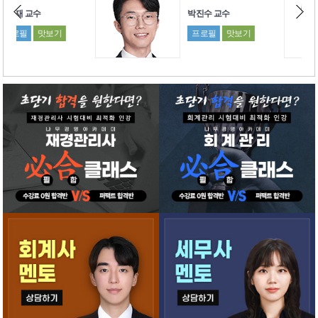
박진수 교수
이승
프로필
맛보기
프