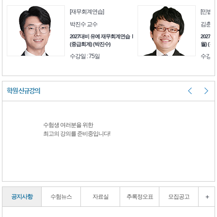
[재무회계연습]
[민법]
박진수 교수
김춘환
생을
2027대비 유예 재무회계연습Ⅰ
2027대
)
(중급회계) (박진수)
월) (김
수강일 : 75일
수강일 
학원 신규강의
수험생 여러분을 위한
수험생 여러분을 
최고의 강의를 준비중입니다!
최고의 강의를 준
+
공지사항
수험뉴스
자료실
추록정오표
모집공고