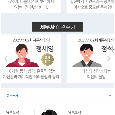
+
교수소개
[재무회계]
[원