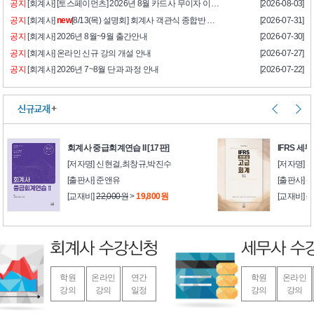
공지
[회계사] [토스페이먼츠] 2026년 8월 카드사 무이자 이벤트
[2026-08-03]
공지
[회계사]
new
[8/13(목) 설명회] 회계사 객관식 종합반 설명회 안내
[2026-07-31]
공지
[회계사] 2026년 8월~9월 출간안내
[2026-07-30]
공지
[회계사] 온라인 신규 강의 개설 안내
[2026-07-27]
공지
[회계사] 2026년 7~8월 단과 과정 안내
[2026-07-22]
신규교재
+
회계사 중급회계연습 II [17판]
IFRS 세
[저자명] 신현걸,최창규,박진수
[저자명] 
[출판사] 준앤유
[출판사]
[교재비]
22,000원
>
19,800원
[교재비]
2
학원
온라인
연간
학원
온라인
강의
강의
일정
강의
강의